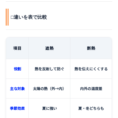
□違いを表で比較
項目
遮熱
断熱
役割
熱を反射して防ぐ
熱を伝えにくくする
主な対象
太陽の熱（外→内）
内外の温度差
季節効果
夏に強い
夏・冬どちらも