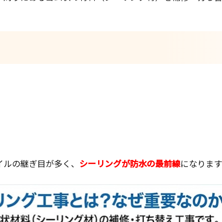
イルの継ぎ目が多く、
シーリングが防水の最前線
になります