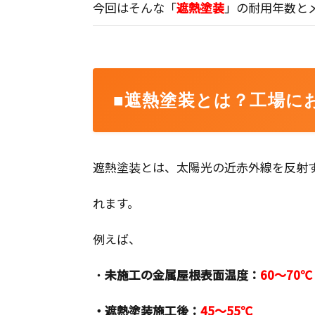
今回はそんな「
遮熱塗装
」
の耐用年数と
■遮熱塗装とは？工場に
遮熱塗装とは、太陽光の近赤外線を反射
れます。
例えば、
・
未施工の金属屋根表面温度：
60～70℃
・遮熱塗装施工後：
45～55℃