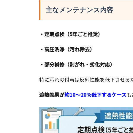
主なメンテナンス内容
・定期点検（5年ごと推奨）
・高圧洗浄（汚れ除去）
・部分補修（剥がれ・劣化対応）
特に汚れの付着は反射性能を低下させる
遮熱効果が
約10～20％低下するケース
も