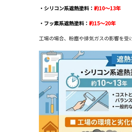
・シリコン系遮熱塗料：
約10～13年
・フッ素系遮熱塗料：
約15～20年
工場の場合、粉塵や排気ガスの影響を受